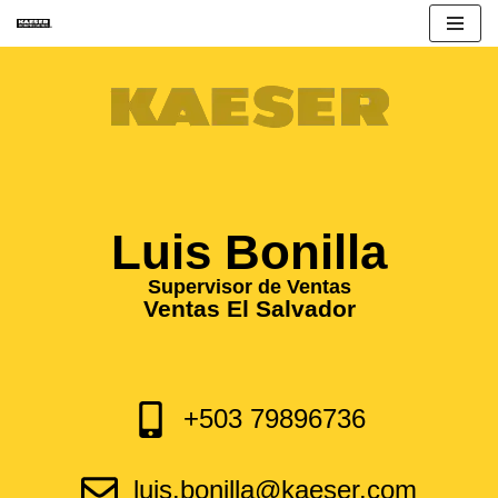
Saltar
al
contenido
Luis Bonilla
Supervisor de Ventas
Ventas El Salvador
+503 79896736
luis.bonilla@kaeser.com