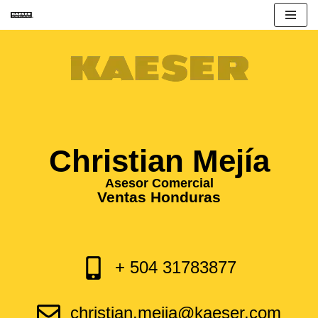
Saltar
al
contenido
Christian Mejía
Asesor Comercial
Ventas Honduras
+ 504 31783877
christian.mejia@kaeser.com