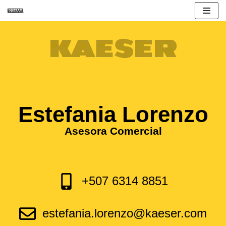
Saltar
al
contenido
Estefania Lorenzo
Asesora Comercial
+507 6314 8851
estefania.lorenzo@kaeser.com